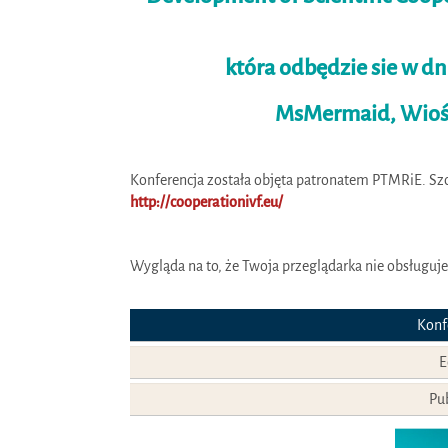
która odbędzie sie w dn
MsMermaid, Wiośla
Konferencja została objęta patronatem PTMRiE. Szc
http://cooperationivf.eu/
Wygląda na to, że Twoja przeglądarka nie obsługuje
Konf
E
Pu