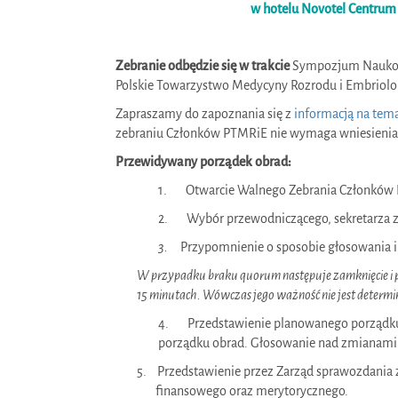
w hotelu Novotel Centru
Zebranie odbędzie się w trakcie
Sympozjum Naukow
Polskie Towarzystwo Medycyny Rozrodu i Embriolog
Zapraszamy do zapoznania się z
informacją na te
zebraniu Członków PTMRiE nie wymaga wniesienia o
Przewidywany porządek obrad:
1.
Otwarcie Walnego Zebrania Członków
2.
Wybór przewodniczącego, sekretarza ze
3.
Przypomnienie o sposobie głosowania 
W przypadku braku quorum następuje zamknięcie i 
15 minutach. Wówczas jego ważność nie jest determi
4.
Przedstawienie planowanego porządku
porządku obrad. Głosowanie nad zmianami
5. Przedstawienie przez Zarząd sprawozdania 
finansowego oraz merytorycznego.